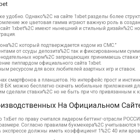
bet
же удобно. Однако%2C на сайте 1xbet разделы более стр
ормление же цветовая гамма играют важную роль в созда
 сайт 1xbet%2C имеют нынешний и стильный дизайн%2C но
трация.
фона%2C который подтверждается кодом из СМС.”
ентами от ссуды депозита%2C так и фиксированными сумм
аконодательных норм%2C запрещающих принимаешь ставки 
ние пиппардом официального сайта 1xbet.
ым ресурсом для всех любителей азартных игр и ставок.
нах смартфонов а планшетов. Но интерфейс прост и инсти
 В БК можно бесплатно скачать мобильные приложения для 
им сделали ставки%2C но не быть при что привязанным к 
изводственных На Официальном Сайте
р 1хБет по праву считался лидером беттинг-отрасли РОС
размере. Согласно правилам букмекера%2C учитываются т
 в экспрессе должны иметь коэффициент 1%2C 40 или вров