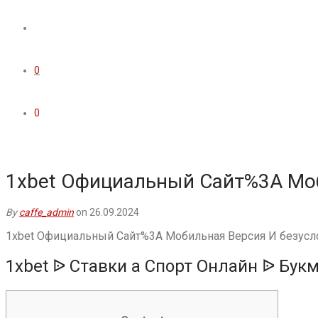
0
0
1xbet Официальный Сайт%3A Моб
By
caffe_admin
on 26.09.2024
1xbet Официальный Сайт%3A Мобильная Версия И безусл
1xbet ᐉ Ставки а Спорт Онлайн ᐉ Бук