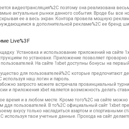
еется видеотрансляция%2C поэтому она реализована весьм
самые актуальные рынки данного события. Вроде бы все н
скрывая ее а весь экран. Контора провела мощную рекла
е нуждающимся в дополнительной рекламе%2C ее бренд шир
име Live%3F
адку. Установка и использование приложений на сайте 1xb
струкциям по установке. Приложение позволяет проворно 
 пользователей. На сайте 1xbet доступны бонусы на первы
мущество для пользователей%2C которые предпочитают дел
 используя наш логин и пароль.
збожно запросто можете встречала провинциальный турнир
ии и приложения xbet является возможность делать ставки
бое время и а любом месте. Кроме того%2C на сайте можно
 ддя пользователей. В то%2C официальный сайт 1xbet п
своему вкусу только насладиться азартом и спортивными 
2C используя твои учетные данные. Прохода на сайт дела