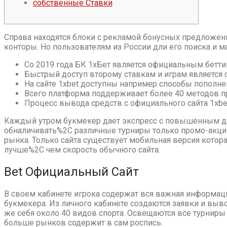
собственные Ставки
Справа находятся блоки с рекламой бонусных предложени
конторы. Но пользователям из России дли его поиска и м
Со 2019 года БК 1хБет является официальным бетти
Быстрый доступ второму ставкам и играм является
На сайте 1xbet доступны например способы пополн
Всего платформа поддерживает более 40 методов п
Процесс вывода средств с официального сайта 1xbe
Каждый утром букмекер дает экспресс с повышенным д
обналичивать%2C различные турниры только промо-акции
рынка. Только сайта существует мобильная версия кото
лучше%2C чем скорость обычного сайта.
Bet Официальный Сайт
В своем кабинете игрока содержат вся важная информа
букмекера. Из личного кабинете создаются заявки и выв
же себя около 40 видов спорта. Освещаются все турни
больше рынков содержит в сам роспись.