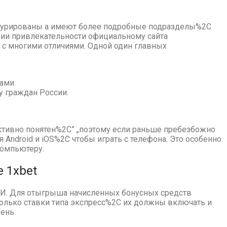
уктурированы а имеют более подробные подразделы%2C
нии привлекательности официальному сайта
 с многими отличиями. Одной один главных
ами.
у граждан России.
нктивно понятен%2C” „поэтому если раньше пребезбожно
Android и iOS%2C чтобы играть с телефона. Это особенно
компьютеру.
 1xbet
СИИ. Для отыгрыша начисленных бонусных средств
олько ставки типа экспресс%2C их должны включать и
ень.