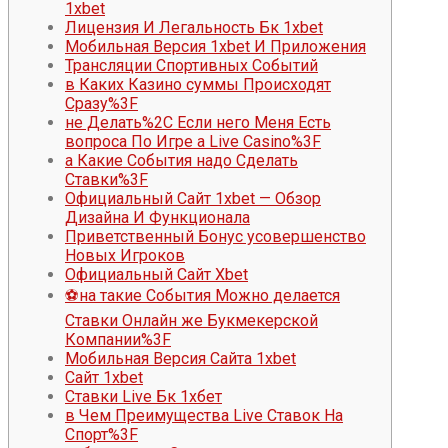
1xbet
Лицензия И Легальность Бк 1xbet
Мобильная Версия 1xbet И Приложения
Трансляции Спортивных Событий
в Каких Казино суммы Происходят
Сразу%3F
не Делать%2C Если него Меня Есть
вопроса По Игре а Live Casino%3F
а Какие События надо Сделать
Ставки%3F
Официальный Сайт 1xbet — Обзор
Дизайна И Функционала
Приветственный Бонус усовершенство
Новых Игроков
Официальный Сайт Xbet
⚽на такие События Можно делается
Ставки Онлайн же Букмекерской
Компании%3F
Мобильная Версия Сайта 1xbet
Сайт 1xbet
Ставки Live Бк 1хбет
в Чем Преимущества Live Ставок На
Спорт%3F