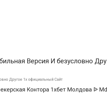
ильная Версия И безусловно Дру
овно Другое 1х официальный Сайт
мекерская Контора 1хбет Молдова ᐉ Md