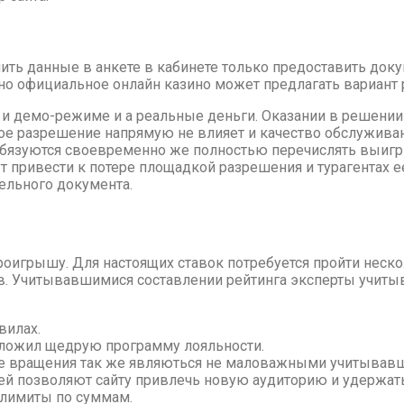
ить данные в анкете в кабинете только предоставить до
но официальное онлайн казино может предлагать вариант 
ах и демо-режиме и а реальные деньги. Оказании в реше
ое разрешение напрямую не влияет и качество обслужива
бязуются своевременно же полностью перечислять выиг
т привести к потере площадкой разрешения и турагентах е
ельного документа.
роигрышу. Для настоящих ставок потребуется пройти неск
в. Учитывавшимися составлении рейтинга эксперты учитыв
вилах.
дложил щедрую программу лояльности.
е вращения так же являються не маловажными учитывавш
ей позволяют сайту привлечь новую аудиторию и удержа
 лимиты по суммам.