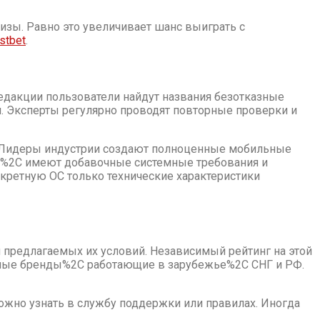
зы. Равно это увеличивает шанс выиграть с
stbet
.
едакции пользователи найдут названия безотказные
. Эксперты регулярно проводят повторные проверки и
у. Лидеры индустрии создают полноценные мобильные
вки%2C имеют добавочные системные требования и
кретную ОС только технические характеристики
и предлагаемых их условий. Независимый рейтинг на этой
стные бренды%2C работающие в зарубежье%2C СНГ и РФ.
ожно узнать в службу поддержки или правилах. Иногда