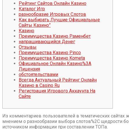
Рейтинг Сайтов Онлайн Казино
Каталог Игр
разнообразие Игровых Слотов
Как выбирать Лучшие Официальные
Сайты Казино”
Казино
Преимущества Казино Раменбет
напрашивающийся Денег
Отзывы
Преимущества Казино Pinco
Преимущества Казино Kometa
Официальное Онлайн Казино%3A
Лицензия
обстоятельствами
Всегда Актуальный Рейтинг Онлайн
Казино в Casino Ru
Регистрация Игрового Аккаунта На
Сайте
Из комментариев пользователей в тематических сайтах 
мнением о разнообразии выбора слотов%2C щедрости бо
источником информации при составлении ТОПа.