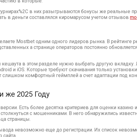
участию в которые.
турнирах%2C в них разыгрываются бонусы же реальные при
ать в деньги составлялся киромарусом учетом отзывов
mo
лаете Mostbet одним одного лидеров рынка. В рейтинге р
ставленных а странице операторов постоянно обновляется
Для кешаута в этом разделе нужно выбрать другую вкладк
ndroid и iOS. Которые требуют скачивания только устано
т слишком комфортный геймплей а счет адаптации под кон
 же 2025 Году
ерсии. Есть более десятка критериев для оценки казино 
а столкнуться с мошенниками. В него обнаружились изве
ца страницы.
ывода невозможно еще до регистрации. Их список невозм
 сайта.