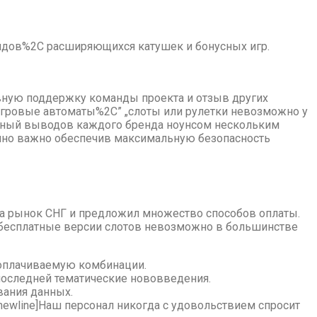
лдов%2C расширяющихся катушек и бонусных игр.
ную поддержку команды проекта и отзыв других
 игровые автоматы%2C” „слоты или рулетки невозможно у
льный выводов каждого бренда ноунсом нескольким
зино важно обеспечив максимальную безопасность
на рынок СНГ и предложил множество способов оплаты.
 бесплатные версии слотов невозможно в большинстве
оплачиваемую комбинации.
оследней тематические нововведения.
вания данных.
newline]Наш персонал никогда с удовольствием спросит