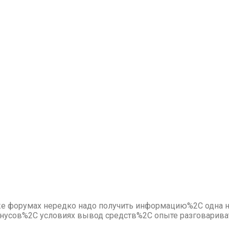
же форумах нередко надо получить информацию%2C одна не
нусов%2C условиях вывод средств%2C опыте разговарива