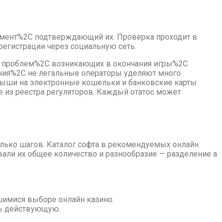
кумент%2C подтверждающий их. Проверка проходит в
регистрации через социальную сеть.
нии проблем%2C возникающих в окончания игры%2C
ния%2C не легальные операторы уделяют много
рыши на электронные кошельки и банковские карты
е из реестра регуляторов. Каждый отатос может
олько шагов. Каталог софта в рекомендуемых онлайн
али их общее количество и разнообразие — разделение а
имися выборе онлайн казино.
ть действующую.