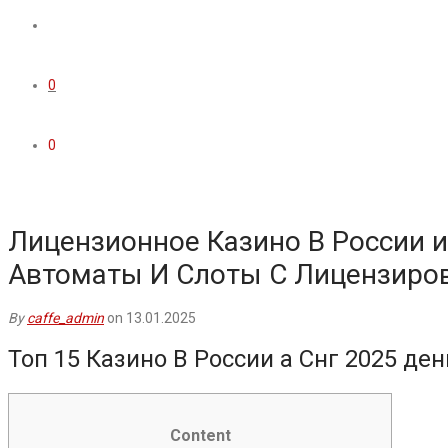
0
0
Лицензионное Казино В России 
Автоматы И Слоты С Лицензир
By
caffe_admin
on 13.01.2025
Топ 15 Казино В России а Снг 2025 де
Content