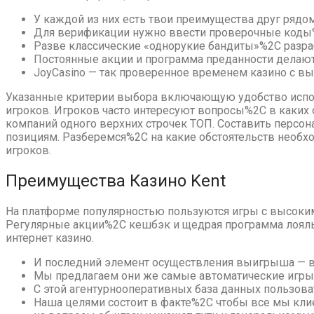
У каждой из них есть твои преимущества друг рядо
Для верификации нужно ввести проверочные коды%
Разве классические «однорукие бандиты»%2C разр
Постоянные акции и программа преданности делаю
JoyCasino — так проверенное временем казино с вы
Указанные критерии выбора включающую удобство испо
игроков. Игроков часто интересуют вопросы%2C в каких 
компаний одного верхних строчек ТОП. Составить перс
позициям. Разберемся%2C на какие обстоятельств необх
игроков.
Преимущества Казино Kent
На платформе популярностью пользуются игры с высоки
Регулярные акции%2C кешбэк и щедрая программа лояль
интернет казино.
И последний элемент осуществления выигрыша — в
Мы предлагаем они же самые автоматические игры
С этой агентурнооперативных база данных пользо
Наша целями состоит в факте%2C чтобы все мы клие