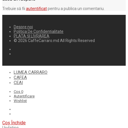
Trebuie să fii
autentificat
pentru a publica un comentariu.
Despre noi
Politica De Confidențialitate
PLATA ȘI LIVRAREA
© 2026 CaffeCarraro.md All Rights Reserved
LUMEA CARRARO
CAFEA
CEAI
Coș
0
Autentificare
Wishlist
Coș
Închide
Updating…