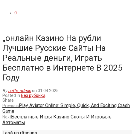
0
„онлайн Казино На рубли
Лучшие Русские Сайты На
Реальные деньги, Играть
Бесплатно в Интернете В 2025
Году
By
caffe_admin
on 01.04.2025
Posted in
Без рубрики
.
Share
Play Aviator Online: Simple, Quick, And Exciting Crash
Previous
Game
Бесплатные Игры Казино Слоты И Игровые
Next
Автоматы
Lasă un răspuns