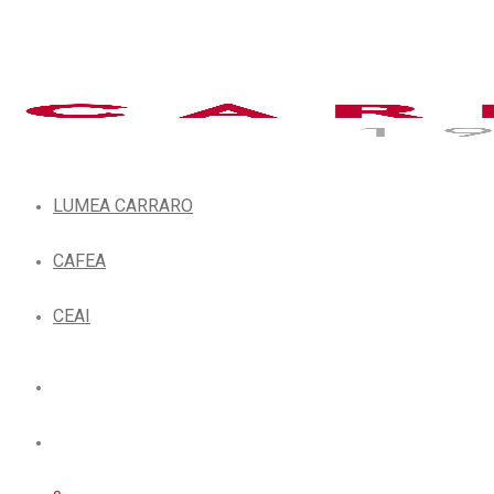
LUMEA CARRARO
CAFEA
CEAI