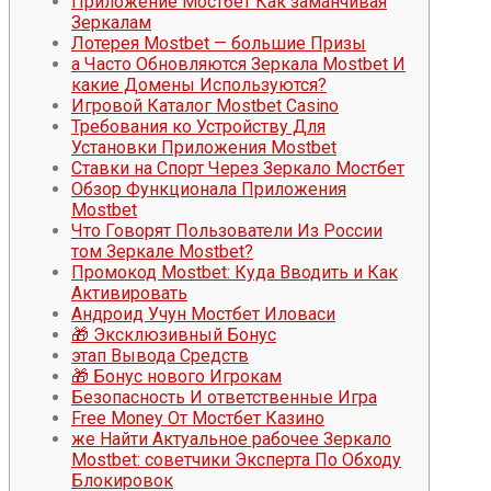
Приложение Мостбет Как заманчивая
Зеркалам
Лотерея Mostbet — большие Призы
а Часто Обновляются Зеркала Mostbet И
какие Домены Используются?
Игровой Каталог Mostbet Casino
Требования ко Устройству Для
Установки Приложения Mostbet
Ставки на Спорт Через Зеркало Мостбет
Обзор Функционала Приложения
Mostbet
Что Говорят Пользователи Из России
том Зеркале Mostbet?
Промокод Mostbet: Куда Вводить и Как
Активировать
Андроид Учун Мостбет Иловаси
🎁 Эксклюзивный Бонус
этап Вывода Средств
🎁 Бонус нового Игрокам
Безопасность И ответственные Игра
Free Money От Мостбет Казино
же Найти Актуальное рабочее Зеркало
Mostbet: советчики Эксперта По Обходу
Блокировок