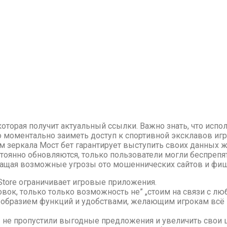
торая получит актуальный ссылки. Важно знать, что испо
о моментально заиметь доступ к спортивной эксклавов иг
 зеркала Мост бет гарантирует выступить своих данных ж
оянно обновляются, только пользователи могли беспрепятс
ращая возможные угрозы ото мошеннических сайтов и фиш
 Store ограничивает игровые приложения.
овок, только только возможность не” „стоим на связи с л
ообразием функций и удобствами, желающим игрокам всё
бы не пропустили выгодные предложения и увеличить свои