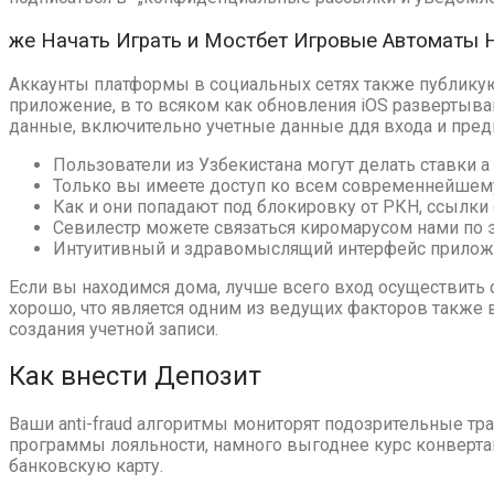
же Начать Играть и Мостбет Игровые Автоматы 
Аккаунты платформы в социальных сетях также публикую
приложение, в то всяком как обновления iOS развертыва
данные, включительно учетные данные ддя входа и пред
Пользователи из Узбекистана могут делать ставки 
Только вы имеете доступ ко всем современнейшему
Как и они попадают под блокировку от РКН, ссылки
Севилестр можете связаться киромарусом нами по эл
Интуитивный и здравомыслящий интерфейс приложе
Если вы находимся дома, лучше всего вход осуществить
хорошо, что является одним из ведущих факторов также 
создания учетной записи.
Как внести Депозит
Ваши anti-fraud алгоритмы мониторят подозрительные тр
программы лояльности, намного выгоднее курс конвертац
банковскую карту.