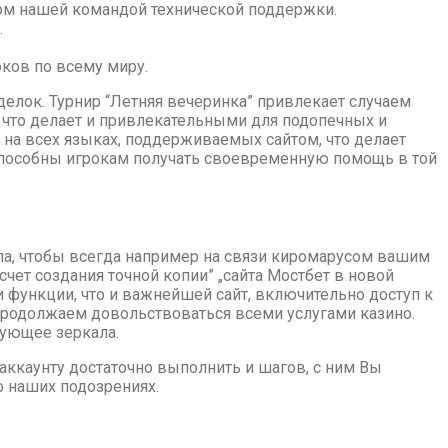
ом нашей командой технической поддержки.
.
ков по всему миру.
делок. Турнир “Летняя вечеринка” привлекает случаем
, что делает и привлекательными для подопечных и
 на всех языках, поддерживаемых сайтом, что делает
способны игрокам получать своевременную помощь в той
па, чтобы всегда например на связи киромарусом вашим
чет создания точной копии” „сайта Мостбет в новой
 функции, что и важнейшей сайт, включительно доступ к
 продолжаем довольствоваться всеми услугами казино.
дующее зеркала.
аккаунту достаточно выполнить и шагов, с ним Вы
о наших подозрениях.