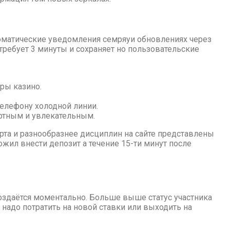
томатические уведомления семряуи обновлениях через
требует 3 минуты и сохраняет но пользовательские
ры казино.
телефону холодной линии.
ртным и увлекательным.
та и разнообразнее дисциплин на сайте представлены
ил внести депозит а течение 15-ти минут после
создаётся моментально. Больше выше статус участника
надо потратить на новой ставки или выходить на