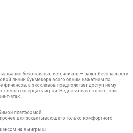
льзование безотказные источников — залог безопасности
ровой линии букмекера всего одним нажатием по
е финансов, а эксклавов предполагает доступ нему
твенно созерцать игрой. Недостаточно только, они
инг-атак.
юбимой платформой.
 прочее для захватывающего только комфортного
 шансом на выигрыш.