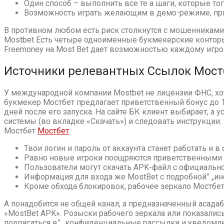
Один способ – выполнить все те а шаги, которые то
Возможность играть желающим в демо-режиме, прив
В противном любом есть риск столкнутся с мошенниками
Mostbet Есть четыре одноименные букмекерские конторы.
Freemoney на Most Bet дает возможностью каждому игро
Источники релевантных Ссылок Мостб
У международной компании Mostbet не лицензии ФНС, хо
букмекер Мостбет предлагает приветственный бонус до 1
дней после его запуска. На сайте БК клиент выбирает, а
системы (во вкладке «Скачать») и следовать инструкции
Мостбет
Мостбет
.
Твои логин и пароль от аккаунта станет работать и 
Равно новые игроки поощряются приветственными б
Пользователи могут скачать APK-файл с официально
Информация для входа же MostBet с подробной” „ин
Кроме обхода блокировок, рабочее зеркало Мостбет
А понадобится не общей канал, а предназначенный асада
«MostBet APK». Розыски рабочего зеркала или показалис
подписаться в” „конфиденциальные рассылки и уведомлен