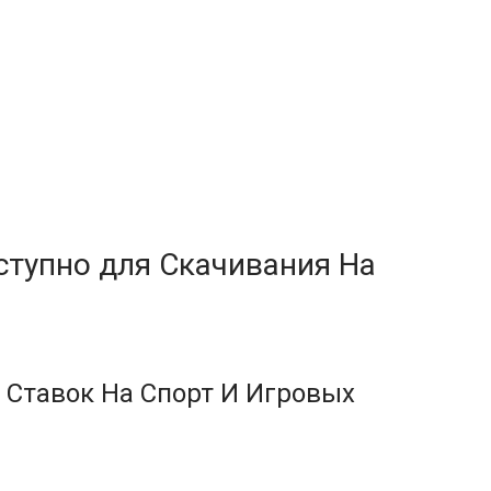
ступно для Скачивания На
, Ставок На Спорт И Игровых