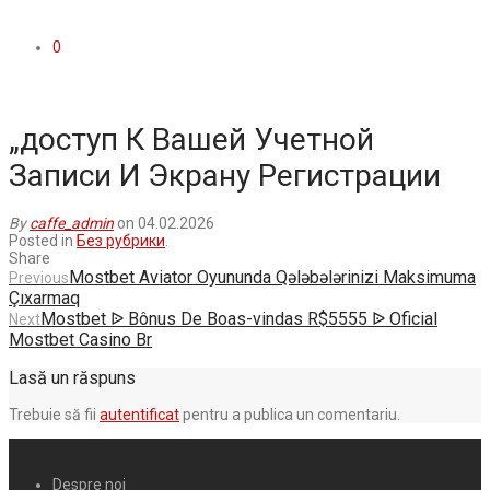
0
„доступ К Вашей Учетной
Записи И Экрану Регистрации
By
caffe_admin
on 04.02.2026
Posted in
Без рубрики
.
Share
Mostbet Aviator Oyununda Qələbələrinizi Maksimuma
Previous
Çıxarmaq
Mostbet ᐉ Bônus De Boas-vindas R$5555 ᐉ Oficial
Next
Mostbet Casino Br
Lasă un răspuns
Trebuie să fii
autentificat
pentru a publica un comentariu.
Despre noi