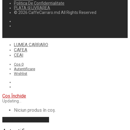
Politica De Confidențialitate
PLATA ȘI LIVRAREA
© 2026 CaffeCarraro.md All Rights Reserved
LUMEA CARRARO
CAFEA
CEAI
Coș
0
Autentificare
Wishlist
Coș
Închide
Updating…
Niciun produs în coș.
Continuă cumpărăturile