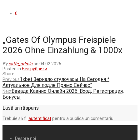
0
„Gates Of Olympus Freispiele
2026 Ohne Einzahlung & 1000x
By
caffe_admin
on 04.02.2026
Posted in
Без рубрики
.
Share
1xbet Зеркало стулочасы На Сегодня *
Previous
Актуальное Для подле Прямо Сейчас”
Вавада Казино Онлайн 2026: Вход, Регистрация,
Next
Бонусы
Lasă un răspuns
Trebuie să fii
autentificat
pentru a publica un comentariu.
Despre noi