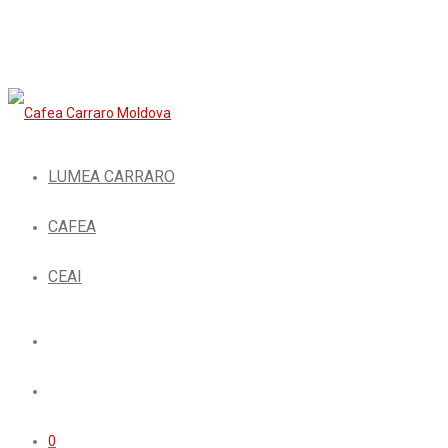
LUMEA CARRARO
CAFEA
CEAI
0