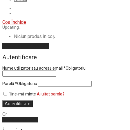
Coș
Închide
Updating…
Niciun produs în coș.
Continuă cumpărăturile
Autentificare
Nume utilizator sau adresă email
*
Obligatoriu
Parolă
*
Obligatoriu
Ține-mă minte
Ai uitat parola?
Autentificare
Or
Create an account