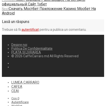
официальный Сайт 1хбет
Скачать Мостбет Приложение Казино Мосбет На
Next
Android
Lasă un răspuns
Trebuie să fii
autentificat
pentru a publica un comentariu.
Despre noi
Politica De Confidențialitate
PLATA ȘI LIVRAREA
© 2026 CaffeCarraro.md All Rights Reserved
LUMEA CARRARO
CAFEA
CEAI
Coș
0
Autentificare
Wishlist