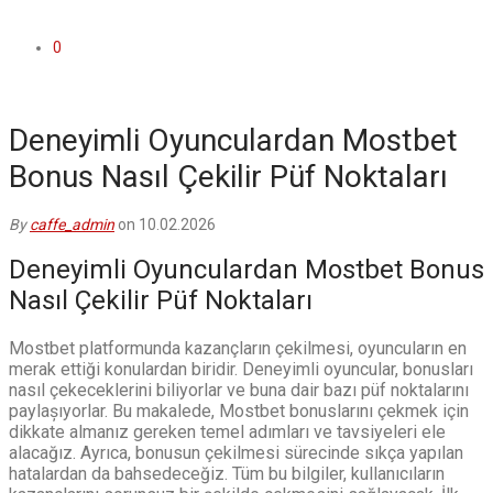
0
Deneyimli Oyunculardan Mostbet
Bonus Nasıl Çekilir Püf Noktaları
By
caffe_admin
on 10.02.2026
Deneyimli Oyunculardan Mostbet Bonus
Nasıl Çekilir Püf Noktaları
Mostbet platformunda kazançların çekilmesi, oyuncuların en
merak ettiği konulardan biridir. Deneyimli oyuncular, bonusları
nasıl çekeceklerini biliyorlar ve buna dair bazı püf noktalarını
paylaşıyorlar. Bu makalede, Mostbet bonuslarını çekmek için
dikkate almanız gereken temel adımları ve tavsiyeleri ele
alacağız. Ayrıca, bonusun çekilmesi sürecinde sıkça yapılan
hatalardan da bahsedeceğiz. Tüm bu bilgiler, kullanıcıların