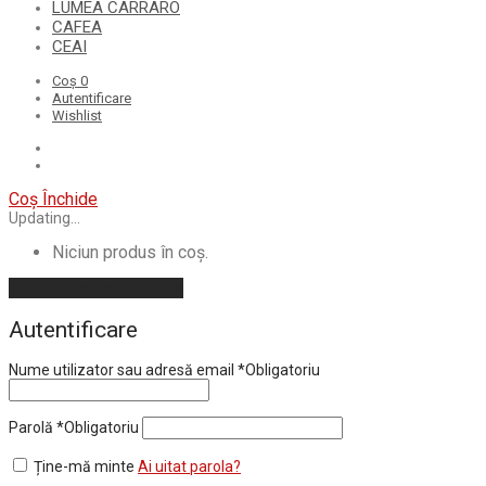
LUMEA CARRARO
CAFEA
CEAI
Coș
0
Autentificare
Wishlist
Coș
Închide
Updating…
Niciun produs în coș.
Continuă cumpărăturile
Autentificare
Nume utilizator sau adresă email
*
Obligatoriu
Parolă
*
Obligatoriu
Ține-mă minte
Ai uitat parola?