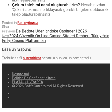
aktifleştirebilirsiniz.
Çekim talebimi nasıl oluşturabilirim?
Hesabınızdan
‘Çekim’ sekmesine tıklayarak gerekli bilgileri doldurarak
talep oluşturabilirsiniz.
Posted in
Без рубрики
.
Share
De Bedste Udenlandske Casinoer I 2026
Previous
2024 Güvenilir On Line Casino Siteleri Rehberi: Türkiye’nin
Next
En İyi Casino Platformları
Lasă un răspuns
Trebuie să fii
autentificat
pentru a publica un comentariu.
Despre noi
Politica De Confidențialitate
PLATA ȘI LIVRAREA
© 2026 CaffeCarraro.md All Rights Reserved