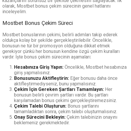
kazançlarını sorunsuz bir şekilde çekmesini sağlayacak. İlk
olarak, Mostbet bonus çekim sürecinin genel hatlarını
inceleyelim.
Mostbet Bonus Çekim Süreci
Mostbet bonuslarının çekimi, belirli adımları takip ederek
oldukça kolay bir şekilde gerçekleştirilebilir. Öncelikle,
bonusun ne tür bir promosyon olduğuna dikkat etmek
gerekiyor çünkü her bonusun kendine özgü çekim kuralları
vardır. İşte bonus çekim sürecinin aşamaları:
Hesabınıza Giriş Yapın:
Öncelikle, Mostbet hesabınıza
giriş yapmalısınız.
Bonusunuzu Aktifleştirin:
Eğer bonusu daha önce
aktifleştirmediyseniz, bunu yapmalısınız.
Çekim İçin Gereken Şartları Tamamlayın:
Her
bonusun belirli çevrim şartları vardır. Bu şartları
karşılamadan bonus çekimi gerçekleştiremezsiniz.
Çekim Talebi Oluşturun:
Bonus şartlarını
tamamladıktan sonra, çekim talebi oluşturmalısınız.
Onay Sürecini Bekleyin:
Çekim talebinizin onayını
beklemeniz gerekmektedir.