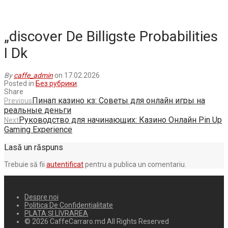
„discover De Billigste Probabilities
I Dk
By
caffe_admin
on 17.02.2026
Posted in
Без рубрики
.
Share
Пинап казино кз: Советы для онлайн игры на
Previous
реальные деньги
Руководство для начинающих: Казино Онлайн Pin Up
Next
Gaming Experience
Lasă un răspuns
Trebuie să fii
autentificat
pentru a publica un comentariu.
Despre noi
Politica De Confidențialitate
PLATA ȘI LIVRAREA
© 2026 CaffeCarraro.md All Rights Reserved