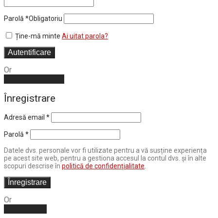
Parolă
*
Obligatoriu
Ține-mă minte
Ai uitat parola?
Autentificare
Or
Create an account
Înregistrare
Adresă email
*
Parolă
*
Datele dvs. personale vor fi utilizate pentru a vă susține experiența
pe acest site web, pentru a gestiona accesul la contul dvs. și în alte
scopuri descrise în
politică de confidențialitate
.
Înregistrare
Or
Autentificare