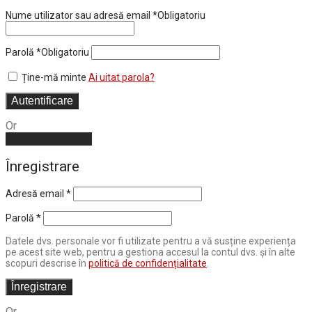
Nume utilizator sau adresă email
*
Obligatoriu
Parolă
*
Obligatoriu
Ține-mă minte
Ai uitat parola?
Autentificare
Or
Create an account
Înregistrare
Adresă email
*
Parolă
*
Datele dvs. personale vor fi utilizate pentru a vă susține experiența
pe acest site web, pentru a gestiona accesul la contul dvs. și în alte
scopuri descrise în
politică de confidențialitate
.
Înregistrare
Or