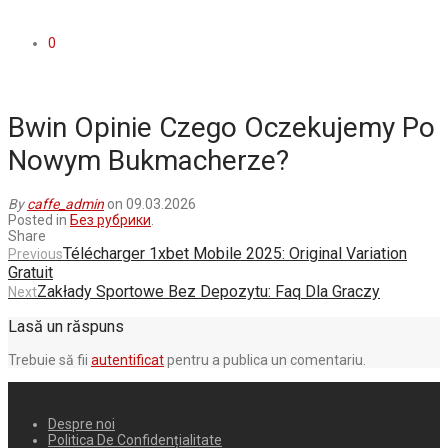
0
Bwin Opinie Czego Oczekujemy Po
Nowym Bukmacherze?
By
caffe_admin
on 09.03.2026
Posted in
Без рубрики
.
Share
Télécharger 1xbet Mobile 2025: Original Variation
Previous
Gratuit
Zakłady Sportowe Bez Depozytu: Faq Dla Graczy
Next
Lasă un răspuns
Trebuie să fii
autentificat
pentru a publica un comentariu.
Despre noi
Politica De Confidențialitate