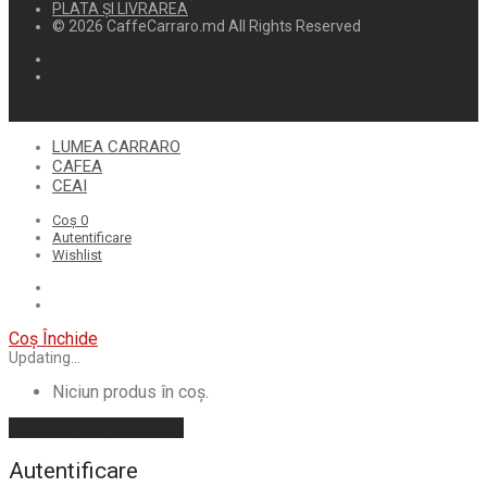
PLATA ȘI LIVRAREA
© 2026 CaffeCarraro.md All Rights Reserved
LUMEA CARRARO
CAFEA
CEAI
Coș
0
Autentificare
Wishlist
Coș
Închide
Updating…
Niciun produs în coș.
Continuă cumpărăturile
Autentificare