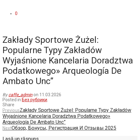
0
Zakłady Sportowe Żużel:
Popularne Typy Zakładów
Wyjaśnione Kancelaria Doradztwa
Podatkowego» Arqueología De
Ambato Unc”
By
caffe_admin
on 11.03.2026
Posted in
Без рубрики
.
Share
Zakłady Sportowe Żużel: Popularne Typy Zakładów
Previous
Wyjaśnione Kancelaria Doradztwa Podatkowego»
Arqueología De Ambato Unc”
Обзор, Бонусы, Регистрация И Отзывы 2025
Next
Lasă un răspuns