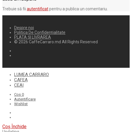
Trebuie să fii
autentificat
pentru a publica un comentariu.
Despre noi
Politica De Confidențialitate
PLATA ȘI LIVRAREA
© 2026 CaffeCarraro.md All Rights Reserved
LUMEA CARRARO
CAFEA
CEAI
Coș
0
Autentificare
Wishlist
Coș
Închide
Updating…