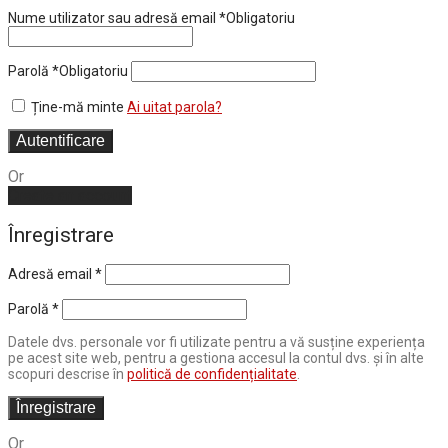
Nume utilizator sau adresă email
*
Obligatoriu
Parolă
*
Obligatoriu
Ține-mă minte
Ai uitat parola?
Autentificare
Or
Create an account
Înregistrare
Adresă email
*
Parolă
*
Datele dvs. personale vor fi utilizate pentru a vă susține experiența
pe acest site web, pentru a gestiona accesul la contul dvs. și în alte
scopuri descrise în
politică de confidențialitate
.
Înregistrare
Or