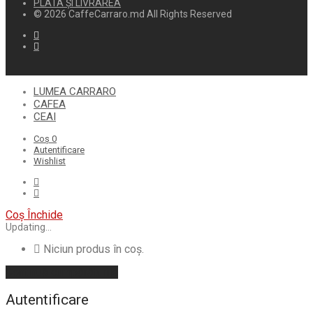
PLATA ȘI LIVRAREA
© 2026 CaffeCarraro.md All Rights Reserved
LUMEA CARRARO
CAFEA
CEAI
Coș
0
Autentificare
Wishlist
Coș
Închide
Updating…
Niciun produs în coș.
Continuă cumpărăturile
Autentificare