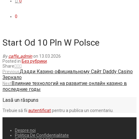
0
0
Start Od 10 Pln W Polsce
By
caffe_admin
on 13.03.2026
Posted in
Без рубрики
.
Share
Дэдди Казино официальному Сайт Daddy Casino
Previous
Зеркало
Влияние технологий на развитие онлайн казино в
Next
последние годы
Lasă un răspuns
Trebuie să fii
autentificat
pentru a publica un comentariu.
Despre noi
Politica De Confidențialitate