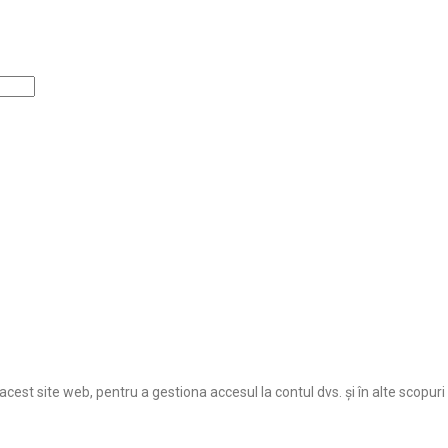
acest site web, pentru a gestiona accesul la contul dvs. și în alte scopuri