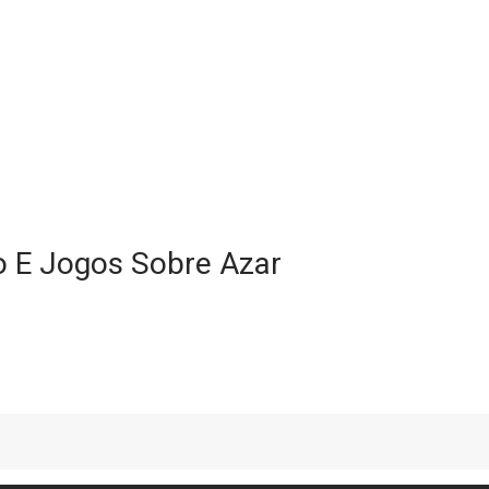
o E Jogos Sobre Azar