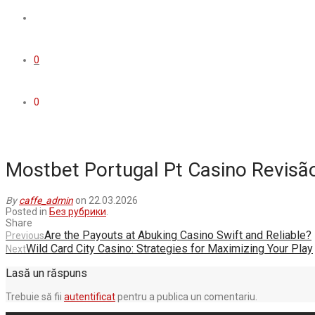
0
0
Mostbet Portugal Pt Casino Revisã
By
caffe_admin
on 22.03.2026
Posted in
Без рубрики
.
Share
Are the Payouts at Abuking Casino Swift and Reliable?
Previous
Wild Card City Casino: Strategies for Maximizing Your Play
Next
Lasă un răspuns
Trebuie să fii
autentificat
pentru a publica un comentariu.