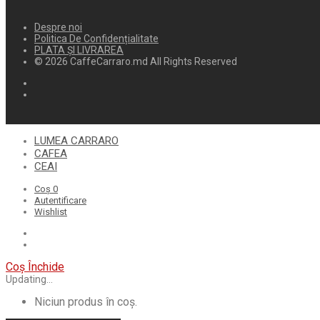
Despre noi
Politica De Confidențialitate
PLATA ȘI LIVRAREA
© 2026 CaffeCarraro.md All Rights Reserved
LUMEA CARRARO
CAFEA
CEAI
Coș
0
Autentificare
Wishlist
Coș
Închide
Updating…
Niciun produs în coș.