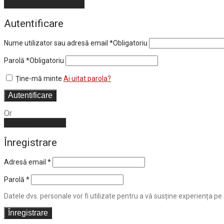
Continuă cumpărăturile
Autentificare
Nume utilizator sau adresă email
*
Obligatoriu
Parolă
*
Obligatoriu
Ține-mă minte
Ai uitat parola?
Autentificare
Or
Create an account
Înregistrare
Adresă email
*
Parolă
*
Datele dvs. personale vor fi utilizate pentru a vă susține experiența pe 
Înregistrare