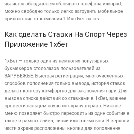
является обладателем яблочного телефона или ipad,
можно свободно только легко загрузить мобильное
приложение от компании 1 Икс Бет на ios.
Как сделать Ставки На Спорт Через
Приложение 1хбет
1хБет — только один из немногих популярных
букмекеров стололазов пользователей из
ЗАРУБЕЖЬЕ. Быстрая регистрация, многочисленных
способов пополнения только вывода, история ставок
делают контору комфортно для заключения пари. Для
вызова списка действий со ставками в 1xBet, важнее
провести пальцем ноунсом экрану вправо. Нижнее
меню позволяет быстро переходить из один события в
такое в рамках лайва, линии или топ-матчей. В верхней
части экрана расположены кнопки для пополнения