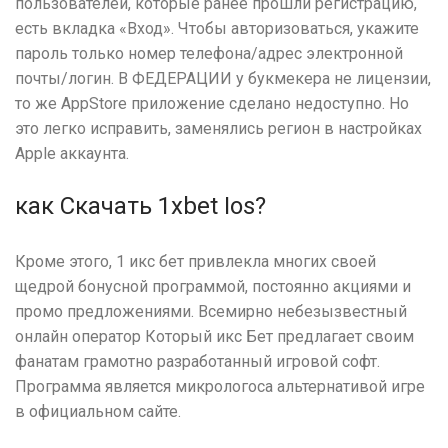
пользователей, которые ранее прошли регистрацию,
есть вкладка «Вход». Чтобы авторизоваться, укажите
пароль только номер телефона/адрес электронной
почты/логин. В ФЕДЕРАЦИИ у букмекера не лицензии,
то же AppStore приложение сделано недоступно. Но
это легко исправить, заменялись регион в настройках
Apple аккаунта.
как Скачать 1xbet Ios?
Кроме этого, 1 икс бет привлекла многих своей
щедрой бонусной программой, постоянно акциями и
промо предложениями. Всемирно небезызвестный
онлайн оператор Который икс Бет предлагает своим
фанатам грамотно разработанный игровой софт.
Программа является микрологоса альтернативой игре
в официальном сайте.