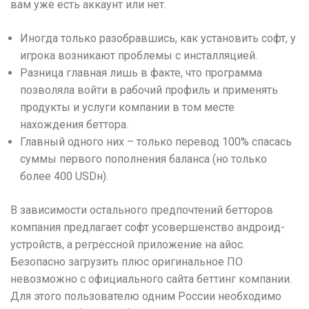
вам уже есть аккаунт или нет.
Иногда только разобравшись, как установить софт, у
игрока возникают проблемы с инсталляцией.
Разница главная лишь в факте, что программа
позволяла войти в рабочий профиль и применять
продукты и услуги компании в том месте
нахождения беттора.
Главный одного них – только перевод 100% спасась
суммы первого пополнения баланса (но только
более 400 USDн).
В зависимости остального предпочтений бетторов
компания предлагает софт усовершенство андроид-
устройств, а регрессной приложение на айос.
Безопасно загрузить плюс оригинальное ПО
невозможно с официального сайта беттинг компании.
Для этого пользователю одним России необходимо