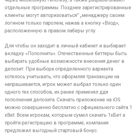
отдельные программы. Позднее зарегистрированные
клиенты могут авторизоваться” „менаджеру своим
логином только паролем, нажав а кнопку «Вход»,
расположенную в правом лаберы углу.
Для чтобы он заходит в личный кабинет и выбирает
вкладку «Пополнить». Отечественные беттеры быть
выбирать удобные возможности внесения денег в
депозит. При выбора определенного варианта
хотелось учитывать, что оформляя транзакции на
напрашивается, игрок может выбрал только один
одного тех способов, их ранее применял ддя
пополнения депозита. Скачать приложение на iOS
можно совершенно бесплатно с официального сайта 1
xBet. Всем игрокам, которым сумел скачать 1хБет а
пройти регистрацию в программе, компания
предложил выгодный стартовый бонус.