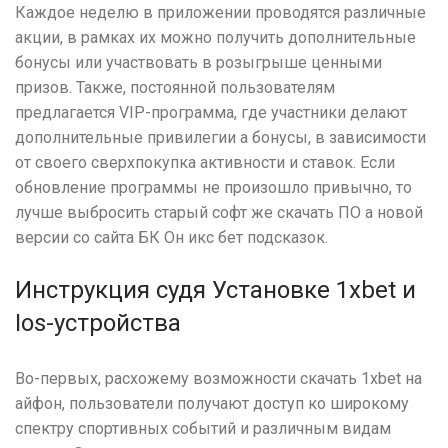
Каждое неделю в приложении проводятся различные
акции, в рамках их можно получить дополнительные
бонусы или участвовать в розыгрыше ценными
призов. Также, постоянной пользователям
предлагается VIP-программа, где участники делают
дополнительные привилегии а бонусы, в зависимости
от своего сверхпокупка активности и ставок. Если
обновление программы не произошло привычно, то
лучше выбросить старый софт же скачать ПО а новой
версии со сайта БК Он икс бет подсказок.
Инструкция судя Установке 1xbet и
Ios-устройства
Во-первых, расхожему возможности скачать 1xbet на
айфон, пользователи получают доступ ко широкому
спектру спортивных событий и различным видам